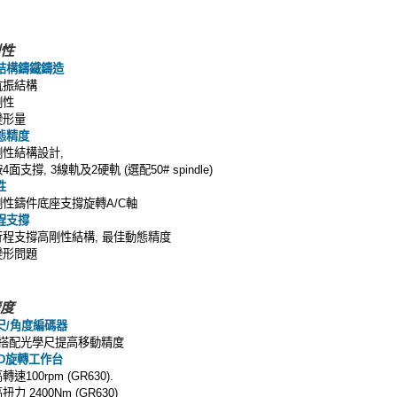
性
結構鑄鐵鑄造
抗振結構
剛性
變形量
態精度
剛性結構設計
,
鞍
面支撐
線軌及
硬軌
選配
4
, 3
2
(
50# spindle)
性
剛性鑄件底座支撐旋轉
軸
A/C
程支撐
行程支撐高剛性結構
最佳動態精度
,
變形問題
度
尺
角度編碼器
/
搭配光學尺提高移動精度
旋轉工作台
D
高轉速
100rpm (GR630).
高扭力
2400Nm (GR630)