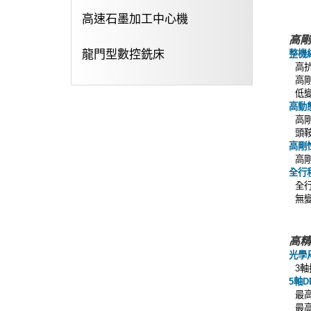
高速石墨加工中心機
高剛
整機
龍門型數控銑床
高
高
低
高動
高
頭
高剛
高
全行
全
無
高精
光學
軸
3
軸
5
D
最
最