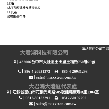
l
水箱
l
水平調整螺栓及基礎墊塊
l
工具箱
l
使用操作手冊
聯絡我們
公司官網
大君鴻科技有限公司
432006台中市大肚區王田里王福街750巷20號
886-4-26931373
886-4-26931298
sales@maxxtron.com.tw
大君鴻大陸區代表處
江蘇省崑山市花橋光明路505號建韜廣場B座1304室
0512-50152291
0512-50192292
sales@maxxtron.com.tw