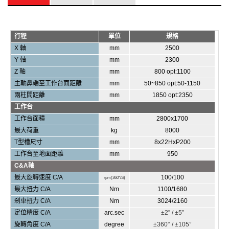
-
行程
單位
規格
X
軸
mm
2500
Y
軸
mm
2300
Z
軸
mm
800 opt:1100
主軸鼻端至工作台面距離
mm
50~850 opt:50-1150
兩柱間距離
mm
1850 opt:2350
工作台
工作台面積
mm
2800x1700
最大荷重
kg
8000
T
型槽尺寸
mm
8x22HxP200
工作台至地面距離
mm
950
C&A
軸
最大旋轉速度
C/A
100/100
rpm(360°/S)
最大
扭力
C/A
Nm
1100/1680
剎車扭力
C/A
Nm
3024/2160
定位精度
C/A
arc.sec
±2” / ±5”
旋轉角度
C/A
degree
±360° / ±105°