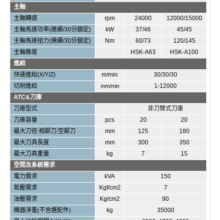
主軸
主軸轉速
rpm
24000
12000/15000
主軸馬達功率
(
連續
/30
分額定
)
kW
37/46
45/45
主軸馬達
扭力
(
連續
/30
分額定
)
Nm
60/73
120/145
主軸錐度
HSK-A63
HSK-A100
進給
快速進給
(X/Y/Z)
m/min
30/30/30
切削進給
1-12000
mm/min
ATC&
刀庫
刀庫型式
非
刀臂式刀庫
刀庫容量
pcs
20
20
最大刀徑
:
相鄰刀
/
空鄰刀
mm
125
180
最大刀具長度
mm
300
350
最大刀具重量
kg
7
15
空間及系統需求
電力
需求
kVA
150
氣壓需求
Kgf/cm2
7
油壓需求
Kg/cm2
90
機器淨重
(
不含選配件
)
kg
35000