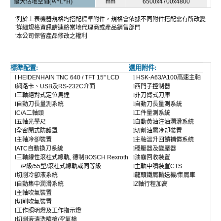
最大佔地空間
(W*L*H)
mm
6500x4700x4800
˙
列於上表機器規格均搭配標準附件，規格會依據不同附件搭配需有所改變
˙
詳細規格資訊請連絡當地代理商或產品銷售部門
˙
本公司保留產品修改之權利
標準配置
:
選用附件
:
l
HEIDENHAIN TNC 640 / TFT 15" LCD
l
HSK-A63/A100
高速主軸
l
網路卡、
USB
及
RS-232C
介面
l
西門子控制器
l
三軸
絕對式定位馬達
l
非刀臂式刀庫
l
自動刀長量測系統
l
自動刀長量測系統
l
C/A
二軸頭
l
工
件
量測系統
l
五軸光學尺
l
自動黃油注油潤滑系統
l
全密閉式防護罩
l
切削油霧冷却裝置
l
主軸冷卻裝置
l
主軸溫升回饋補償系統
l
ATC
自動換刀系統
l
穩壓器及變壓器
l
三軸線性滾柱式線軌
,
德制
BOSCH Rexroth
l
油霧回收裝置
/P
級
/55
型
/
滾柱式線軌或同等級
l
主軸中噴裝罝
CTS
l
切削冷卻液系統
l
龍頭鐵屑輸送機
/
集屑車
l
自動集中潤滑系統
l
Z
軸行程加高
l
主軸吹氣裝置
l
切削吹氣裝置
l
工作照明燈
及
工作指示燈
l
切削液清洗噴槍
/
空氣槍